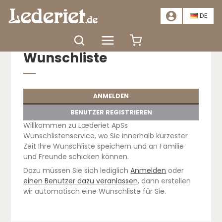
📣
ANGEBOT – SPAREN SIE MINDESTENS 20 %. HIER KLICKEN
📣
DE
Wunschliste
ANMELDEN
BENUTZER REGISTRIEREN
Willkommen zu Læderiet ApSs
Wunschlistenservice, wo Sie innerhalb kürzester
Zeit Ihre Wunschliste speichern und an Familie
und Freunde schicken können.
Dazu müssen Sie sich lediglich
Anmelden
oder
einen Benutzer dazu veranlassen
, dann erstellen
wir automatisch eine Wunschliste für Sie.