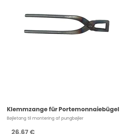
Klemmzange für Portemonnaiebügel
Bøjletang til montering af pungbøjler
26,67 €