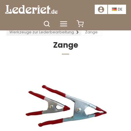
📣
ANGEBOT – SPAREN SIE MINDESTENS 20 %. HIER KLICKEN
📣
DE
Startseite
Werkzeuge
Werkzeuge zur Lederbearbeitung
Zange
Zange