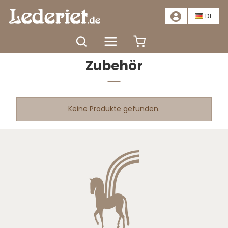
📣
ANGEBOT – SPAREN SIE MINDESTENS 20 %. HIER KLICKEN
📣
DE
Startseite
Zubehör
Zubehör
Keine Produkte gefunden.