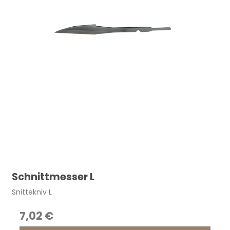
Schnittmesser L
Snittekniv L
7,02 €