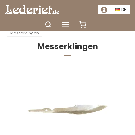
📣
ANGEBOT – SPAREN SIE MINDESTENS 20 %. HIER KLICKEN
📣
DE
Startseite
Zubehör
Messerherstellung
Messerklingen
Messerklingen