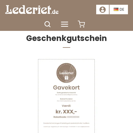
📣
ANGEBOT – SPAREN SIE MINDESTENS 20 %. HIER KLICKEN
📣
DE
Startseite
Geschenkgutschein
Geschenkgutschein