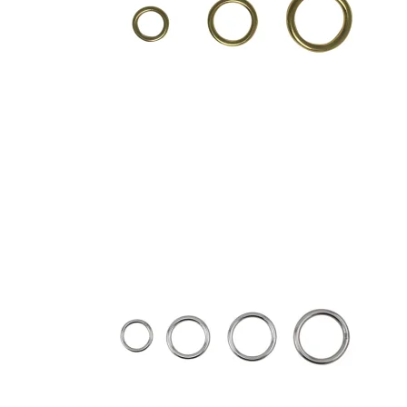
Schaffelle
Conchos
Haken
Für Sättel
Karabine
Für Zäume
Schäkel
Halfterquadrate
Wirbel
Schellen
Zaumornamente
Zaumschnallen