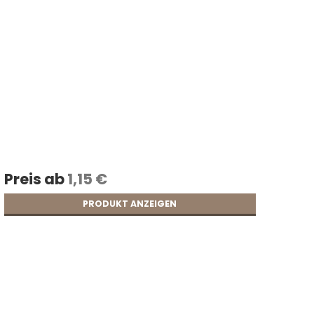
Nylongurte
Schnurschlösser
Velcrobänder
Webbing
l
Boloschnüre
Lederschnüre
Schmuckanhänger
Schmuckverschlüsse und
Preis ab
1,15 €
Klebstoff
PRODUKT ANZEIGEN
erschlüsse
r
 und Muffe
erialien
en