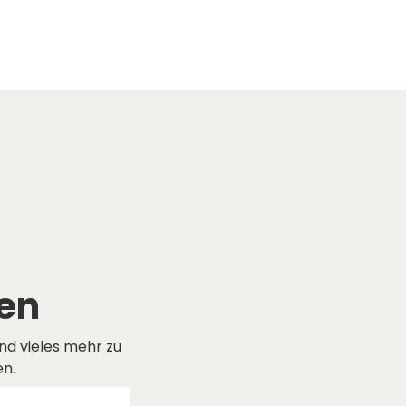
ren
und vieles mehr zu
en.