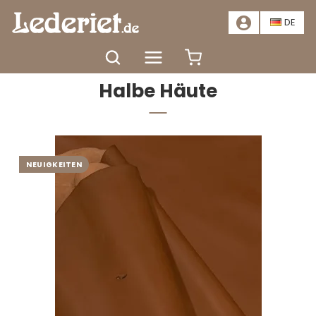
📣
ANGEBOT – SPAREN SIE MINDESTENS 20 %. HIER KLICKEN
📣
DE
Startseite
Materialien
Leder
Halbe Häute
Halbe Häute
NEUIGKEITEN