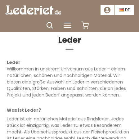
📣
ANGEBOT – SPAREN SIE MINDESTENS 20 %. HIER KLICKEN
📣
DE
Startseite
Materialien
Leder
Leder
Leder
Willkommen in unserem Universum aus Leder – einem
natürlichen, schönen und nachhaltigen Material. Wir
bieten eine große Auswahl an Leder in verschiedenen
Qualitäten, Stärken, Farben und Schnitten, die an jedes
Projekt und jeden Bedarf angepasst werden können.
Was ist Leder?
Leder ist ein natürliches Material aus Rindsleder. Jedes
Stück ist einzigartig, was Leder zu etwas Besonderem
macht. Als Überschussprodukt aus der Fleischproduktion
ist Leder eine nachhaltige Wahl. Durch die Verwendung